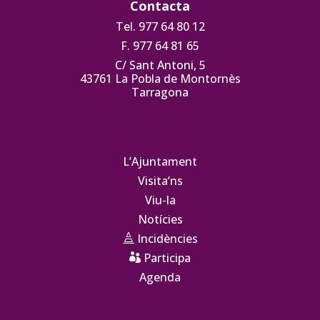
Contacta
Tel. 977 64 80 12
F. 977 64 81 65
C/ Sant Antoni, 5
43761 La Pobla de Montornès
Tarragona
L’Ajuntament
Visita’ns
Viu-la
Notícies
Incidències

Participa

Agenda