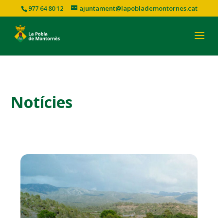
977 64 80 12
ajuntament@lapoblademontornes.cat
Notícies