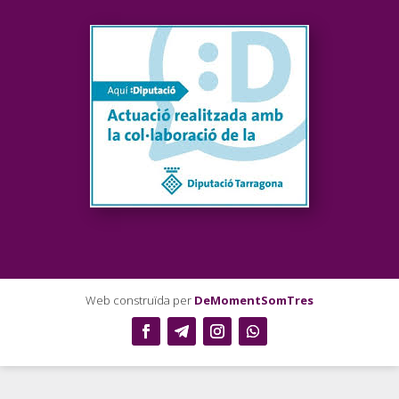
Web construïda per
DeMomentSomTres