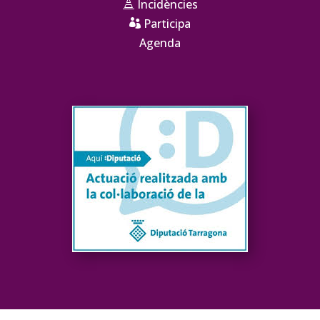
Incidències

Participa

Agenda