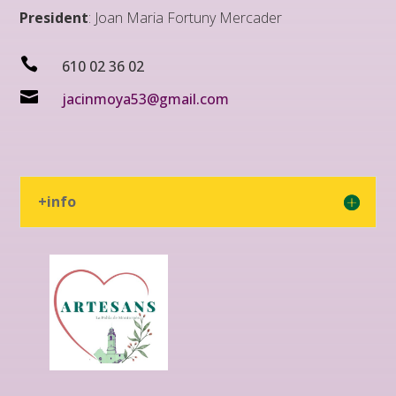
President
: Joan Maria Fortuny Mercader

610 02 36 02

jacinmoya53@gmail.com
+info