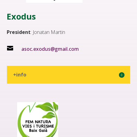
Exodus
President
: Jonatan Martin

asoc.exodus@gmail.com
+info