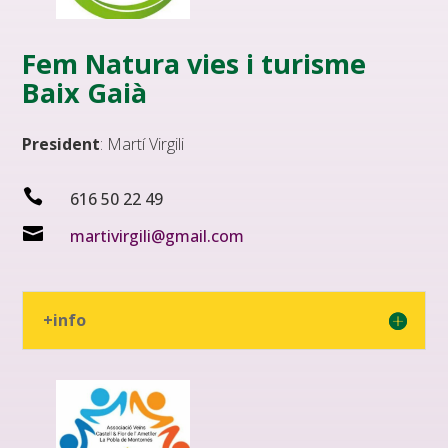
Fem Natura vies i turisme
Baix Gaià
President
: Martí Virgili

616 50 22 49

martivirgili@gmail.com
+info