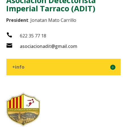
Asociación Detectorista
Imperial Tarraco (ADIT)
President
:
Jonatan Mato Carrillo

622 35 77 18

asociacionadit@gmail.com
+info