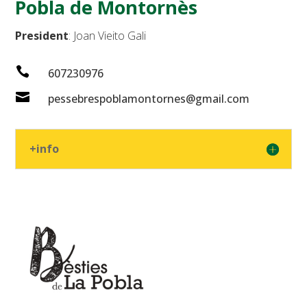
Pobla de Montornès
President
: Joan Vieito Gali

607230976

pessebrespoblamontornes@gmail
.
com
+info