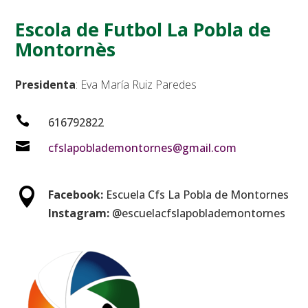
Escola de Futbol La Pobla de
Montornès
Presidenta
: Eva María Ruiz Paredes

616792822

cfslapoblademontornes@gmail.com

Facebook:
Escuela
Cfs La Pobla de Montornes
Instagram:
@escuelacfslapoblademontornes