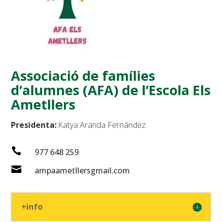
Associació de famílies
d’alumnes (AFA) de l’Escola Els
Ametllers
Presidenta:
:Katya Aranda Fernández

977 648 259

ampaametllersgmail.com
+info