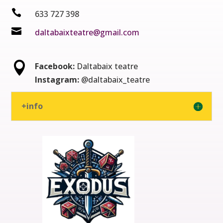

633 727 398

daltabaixteatre@gmail.com

Facebook:
Daltabaix teatre
Instagram:
@daltabaix_teatre
+info