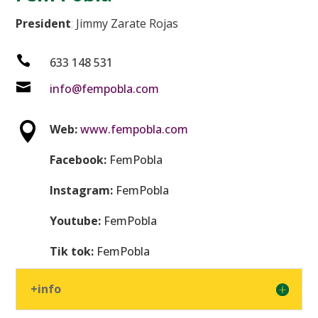
President
:
Jimmy Zarate Rojas

633 148 531

info@fempobla.com

Web:
www.fempobla.com
Facebook:
FemPobla
Instagram:
FemPobla
Youtube:
FemPobla
Tik tok:
FemPobla
+info