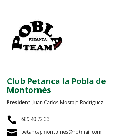
Club Petanca la Pobla de
Montornès
President
:
Juan Carlos Mostajo Rodríguez

689 40 72 33

petancapmontornes@hotmail.com