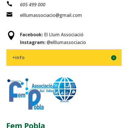

605 499 000

elllumassociacio@gmail.com

Facebook:
El Llum Associació
Instagram:
@elllumassociacio
+info
Fem Pobla