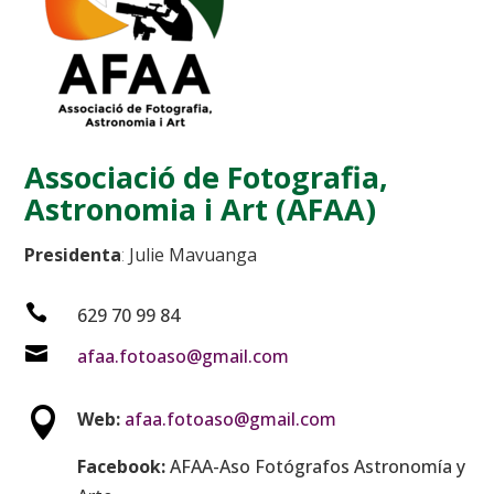
Associació de Fotografia,
Astronomia i Art (AFAA)
Presidenta
:
Julie Mavuanga

629 70 99 84

afaa.fotoaso@gmail.com

Web:
afaa.fotoaso@gmail.com
Facebook:
AFAA-Aso Fotógrafos Astronomía y