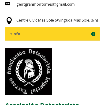

gentgranmontornes@gmail.com

Centre Cívic Mas Solé (Avinguda Mas Solé, s/n)
+info