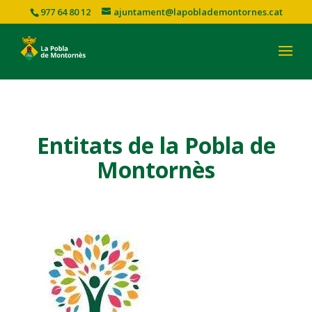
977 64 80 12
ajuntament@lapoblademontornes.cat
Entitats de la Pobla de
Montornès