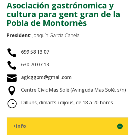
Asociación gastrónomica y
cultura para gent gran de la
Pobla de Montornès
President
: Joaquín García Canela

699 58 13 07

630 70 07 13

agicggpm@gmail.com

Centre Cívic Mas Solé (Avinguda Mas Solé, s/n)
}
Dilluns, dimarts i dijous, de 18 a 20 hores
+info