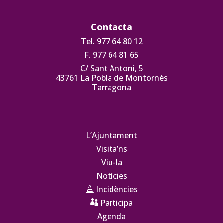
Contacta
Tel. 977 64 80 12
F. 977 64 81 65
C/ Sant Antoni, 5
43761 La Pobla de Montornès
Tarragona
L’Ajuntament
Visita’ns
Viu-la
Notícies
Incidències

Participa

Agenda