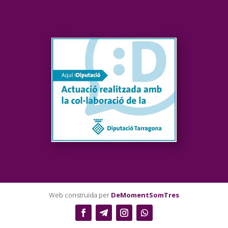
Web construïda per
DeMomentSomTres