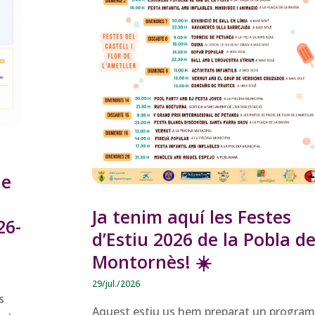
de
Ja tenim aquí les Festes
26-
d’Estiu 2026 de la Pobla d
Montornès! ☀️
29/jul./2026
s
Aquest estiu us hem preparat un progra