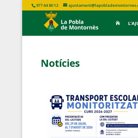
977 64 80 12
ajuntament@lapoblademontornes.
L’A

Notícies