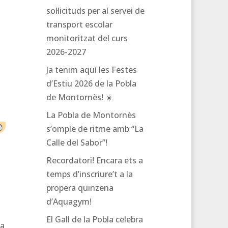
sol·licituds per al servei de
transport escolar
monitoritzat del curs
2026-2027
Ja tenim aquí les Festes
d’Estiu 2026 de la Pobla
de Montornès! ☀️
La Pobla de Montornès
s’omple de ritme amb “La
Calle del Sabor”!
Recordatori! Encara ets a
e
temps d’inscriure’t a la
propera quinzena
d’Aquagym!
El Gall de la Pobla celebra
ma