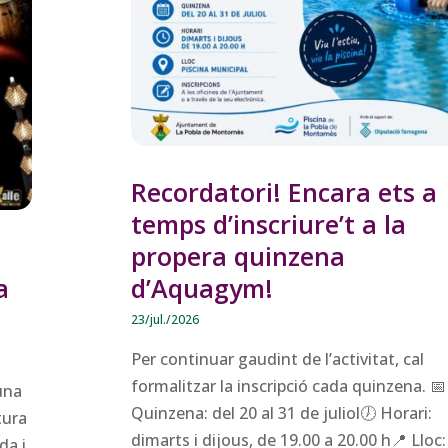
Recordatori! Encara ets a
temps d’inscriure’t a la
propera quinzena
d’Aquagym!
a
23/jul./2026
Per continuar gaudint de l’activitat, cal
formalitzar la inscripció cada quinzena. 📅
’una
Quinzena: del 20 al 31 de juliol🕖 Horari:
tura
dimarts i dijous, de 19.00 a 20.00 h📍 Lloc:
da i