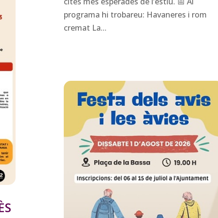
cites més esperades de l’estiu. 📅 Al
programa hi trobareu: Havaneres i rom
cremat La...
ÈS