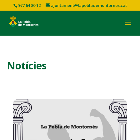
977 64 80 12
ajuntament@lapoblademontornes.cat
Notícies