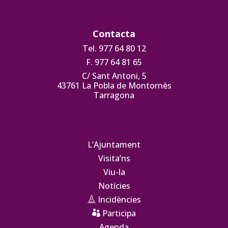
Contacta
Tel. 977 64 80 12
F. 977 64 81 65
C/ Sant Antoni, 5
43761 La Pobla de Montornès
Tarragona
L’Ajuntament
Visita’ns
Viu-la
Notícies
Incidències

Participa

Agenda