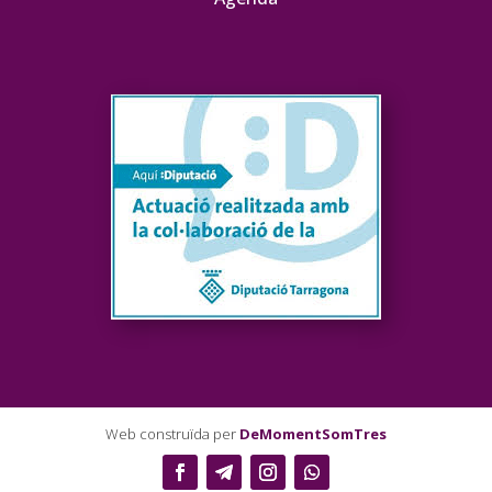
Web construïda per
DeMomentSomTres