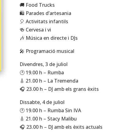
🚚 Food Trucks
🛍 Parades d’artesania
🎈 Activitats infantils
🍻 Cervesa i vi
🎶 Música en directe i DJs
🎤 Programació musical
Divendres, 3 de juliol
🕐 19.00 h – Rumba
🎸 21.00 h – La Tremenda
🎧 23.00 h – DJ amb els grans èxits
Dissabte, 4 de juliol
🕐 19.00 h – Rumba Sin IVA
🎸 21.00 h – Stacy Malibu
🎧 23.00 h – DJ amb els èxits actuals