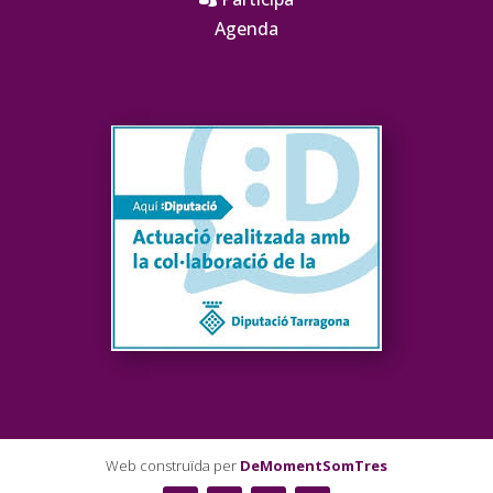
Agenda
Web construïda per
DeMomentSomTres