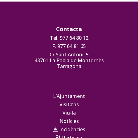
Contacta
Tel. 977 64 80 12
F. 977 64 81 65
C/ Sant Antoni, 5
43761 La Pobla de Montornès
Tarragona
L’Ajuntament
Visita’ns
Viu-la
Notícies
Incidències

Participa
