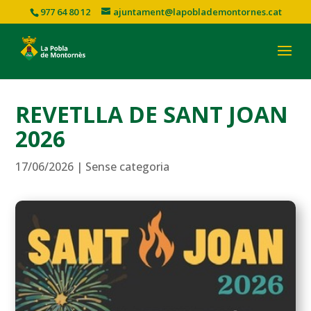
977 64 80 12
ajuntament@lapoblademontornes.cat
REVETLLA DE SANT JOAN
2026
17/06/2026
|
Sense categoria