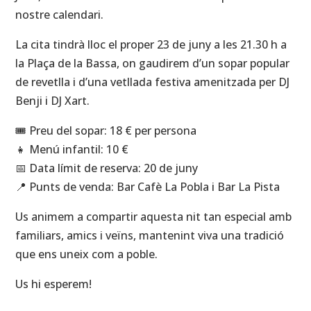
nostre calendari.
La cita tindrà lloc el proper 23 de juny a les 21.30 h a
la Plaça de la Bassa, on gaudirem d’un sopar popular
de revetlla i d’una vetllada festiva amenitzada per DJ
Benji i DJ Xart.
🎟️ Preu del sopar: 18 € per persona
👧 Menú infantil: 10 €
📅 Data límit de reserva: 20 de juny
📍 Punts de venda: Bar Cafè La Pobla i Bar La Pista
Us animem a compartir aquesta nit tan especial amb
familiars, amics i veïns, mantenint viva una tradició
que ens uneix com a poble.
Us hi esperem!