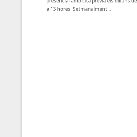
presencial amb cita prèvia els dilluns d
a 13 hores. Setmanalment...