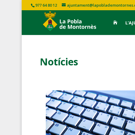
977 64 80 12
ajuntament@lapoblademontornes.
L’A

Notícies