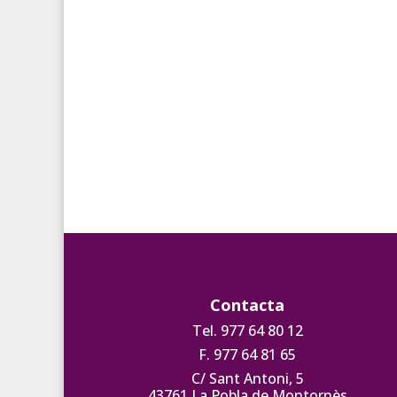
Contacta
Tel. 977 64 80 12
F. 977 64 81 65
C/ Sant Antoni, 5
43761 La Pobla de Montornès