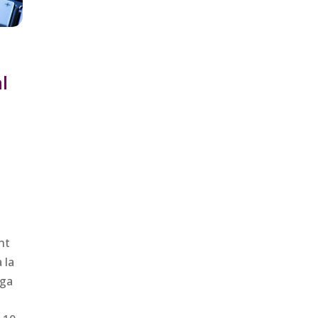
l
nt
 la
iga