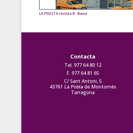
LA PIGOTA revista 8
Baixa
Contacta
Tel. 977 64 80 12
F. 977 64 81 65
C/ Sant Antoni, 5
43761 La Pobla de Montornès
Tarragona