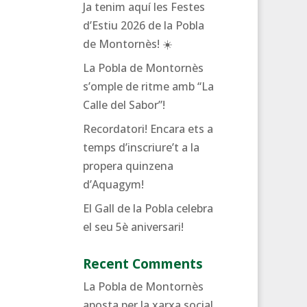
Ja tenim aquí les Festes
d’Estiu 2026 de la Pobla
de Montornès! ☀️
La Pobla de Montornès
s’omple de ritme amb “La
Calle del Sabor”!
Recordatori! Encara ets a
temps d’inscriure’t a la
propera quinzena
d’Aquagym!
El Gall de la Pobla celebra
el seu 5è aniversari!
Recent Comments
La Pobla de Montornès
aposta per la xarxa social