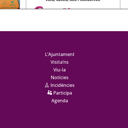
L’Ajuntament
Visita’ns
Viu-la
Notícies
Incidències

Participa

Agenda