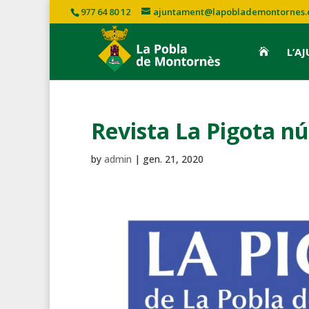
977 64 80 12
ajuntament@lapoblademontornes.
L’A

Revista La Pigota n
by
admin
|
gen. 21, 2020