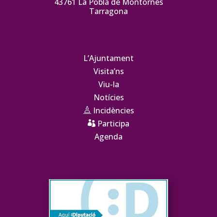
43761 La Pobla de Montornès
Tarragona
L’Ajuntament
Visita’ns
Viu-la
Notícies
Incidències

Participa

Agenda