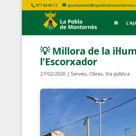
977 64 80 12
ajuntament@lapoblademontornes.
L’A

💡 Millora de la il·l
l’Escorxador
27/02/2026
|
Serveis
,
Obres
,
Via pública