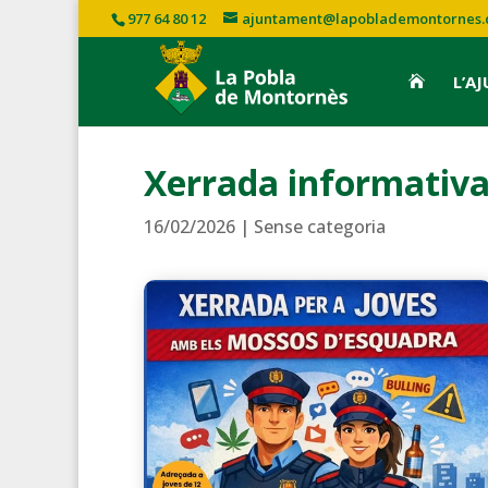
977 64 80 12
ajuntament@lapoblademontornes.
L’A

Xerrada informativa
16/02/2026
|
Sense categoria