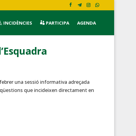
INCIDÈNCIES
PARTICIPA
AGENDA


d’Esquadra
febrer una sessió informativa adreçada
ar qüestions que incideixen directament en
: