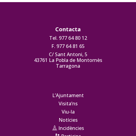
Contacta
Tel. 977 64 80 12
F. 977 64 81 65
C/ Sant Antoni, 5
43761 La Pobla de Montornès
Tarragona
L’Ajuntament
Visita’ns
Viu-la
Notícies
Incidències

