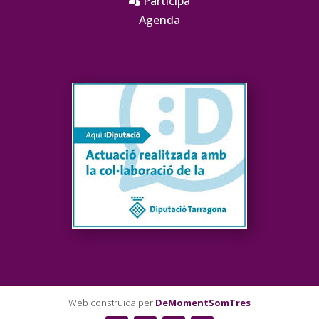
Participa
Agenda
Web construïda per
DeMomentSomTres