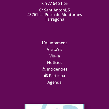
F. 977 64 81 65
C/ Sant Antoni, 5
43761 La Pobla de Montornès
Tarragona
L’Ajuntament
Visita’ns
Viu-la
Notícies
Incidències

Participa

Agenda