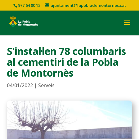
977 64 80 12
ajuntament@lapoblademontornes.cat
S’instal·len 78 columbaris
al cementiri de la Pobla
de Montornès
04/01/2022
|
Serveis