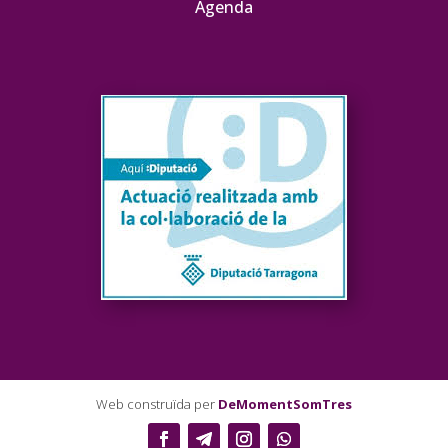
Agenda
Web construïda per
DeMomentSomTres