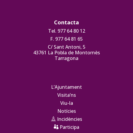
Contacta
Tel. 977 64 80 12
F. 977 64 81 65
C/ Sant Antoni, 5
43761 La Pobla de Montornès
Tarragona
L’Ajuntament
Visita’ns
Viu-la
Notícies
Incidències

Participa
