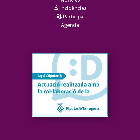
Incidències

Participa

Agenda