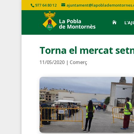
977 64 80 12
ajuntament@lapoblademontornes.
L’A

Torna el mercat set
11/05/2020
|
Comerç