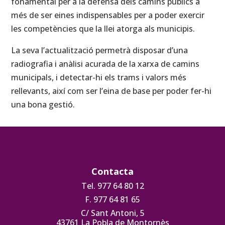
fonamental per a la defensa dels camins públics a
més de ser eines indispensables per a poder exercir
les competències que la llei atorga als municipis.
La seva l’actualització permetrà disposar d’una
radiografia i anàlisi acurada de la xarxa de camins
municipals, i detectar-hi els trams i valors més
rellevants, així com ser l’eina de base per poder fer-hi
una bona gestió.
Contacta
Tel. 977 64 80 12
F. 977 64 81 65
C/ Sant Antoni, 5
43761 La Pobla de Montornès